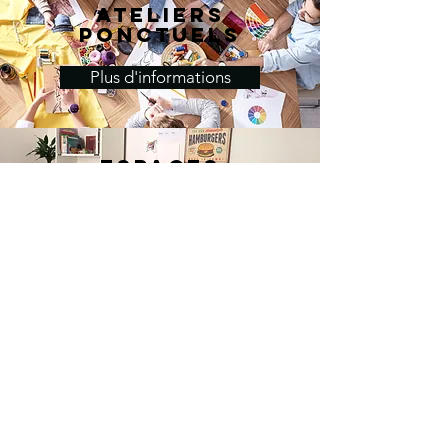
Ateliers
ponctuels
Plus d'informations
Espaces
partagés
Plus d'informations
Pour rejoindre nos
activités ou être
informé, vous pouvez
pré-adhérer à
l'association en
remplissant
ce